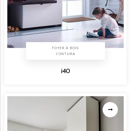
TYPE PRODUIT
FOYER À BOIS
BRAND
CONTURA
Titre
i40