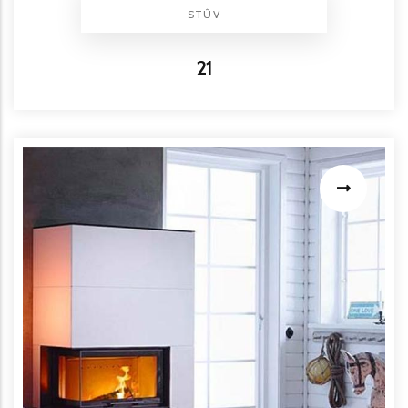
BRAND
STÛV
Titre
21