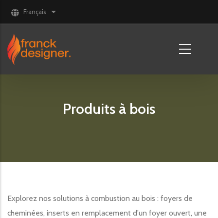
Aller au contenu principal
Français
Lister les actions supplémentaires
Produits à bois
Explorez nos solutions à combustion au bois : foyers de
cheminées, inserts en remplacement d'un foyer ouvert, une