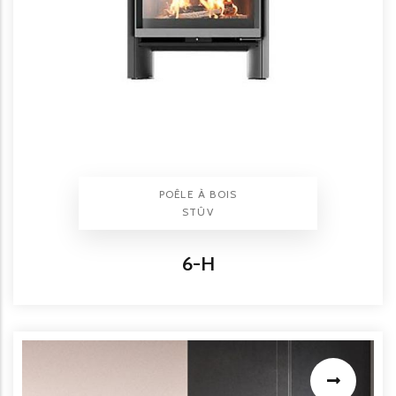
TYPE PRODUIT
POÊLE À BOIS
BRAND
STÛV
Titre
6-H