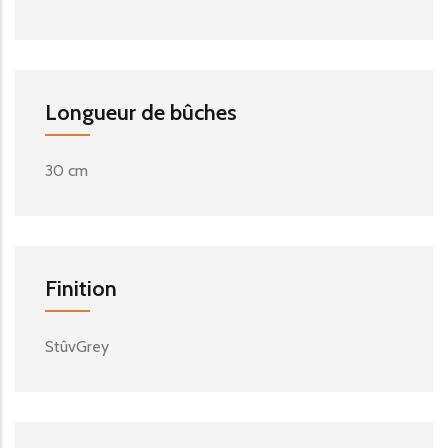
Longueur de bûches
30 cm
Finition
StûvGrey