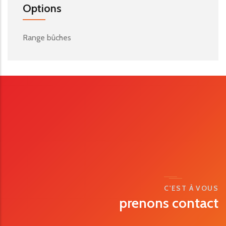
Options
Range bûches
C'EST À VOUS
prenons contact