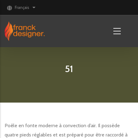
Aller au contenu principal
Français
Lister les actions supplémentaires
51
Poêle en fonte moderne à convection d’air. Il possède
quatre pieds réglables et est préparé pour être raccordé à