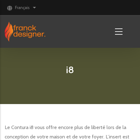
Aller au contenu principal
Français
Lister les actions supplémentaires
i8
Le Contura i8 vous offre encore plus de liberté lors de la
conception de votre maison et de votre foyer. L’insert est