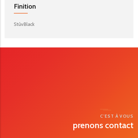
Finition
StûvBlack
C'EST À VOUS
prenons contact