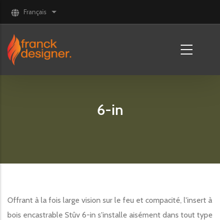
Aller au contenu principal
Français
Lister les actions supplémentaires
6-in
Offrant à la fois large vision sur le feu et compacité, l'insert à
bois encastrable Stûv 6-in s'installe aisément dans tout type