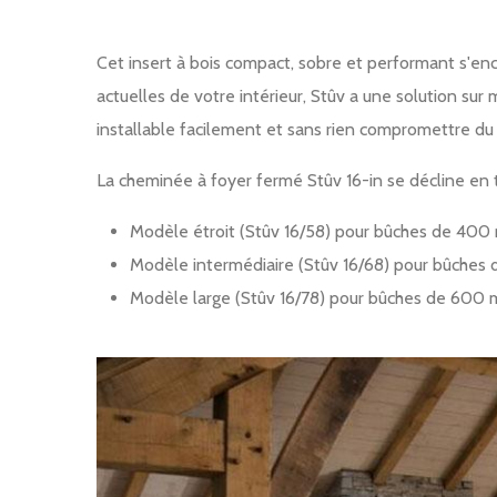
Cet insert à bois compact, sobre et performant s'en
actuelles de votre intérieur, Stûv a une solution sur m
installable facilement et sans rien compromettre d
La cheminée à foyer fermé Stûv 16-in se décline en t
Modèle étroit (Stûv 16/58) pour bûches de 40
Modèle intermédiaire (Stûv 16/68) pour bûch
Modèle large (Stûv 16/78) pour bûches de 600
Image produit