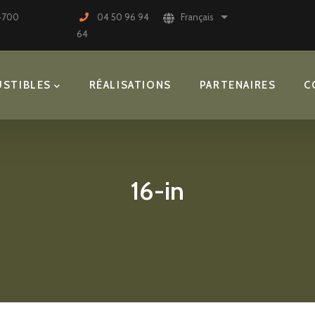
74700
04 50 96 94
Français
Lister les actions sup
64
STIBLES
RÉALISATIONS
PARTENAIRES
C
16-in